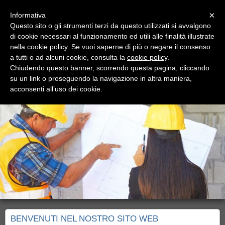
Menu
×
Informativa
Questo sito o gli strumenti terzi da questo utilizzati si avvalgono
di cookie necessari al funzionamento ed utili alle finalità illustrate
nella cookie policy. Se vuoi saperne di più o negare il consenso
a tutti o ad alcuni cookie, consulta la
cookie policy
.
Chiudendo questo banner, scorrendo questa pagina, cliccando
Mastro Costruzioni
su un link o proseguendo la navigazione in altra maniera,
TI SEGUIAMO E CONSIGLIAMO NELLA MANUTENZIONE E
acconsenti all’uso dei cookie.
RISTRUTTURAZIONE EDILE.
BENVENUTI NEL NOSTRO SITO WEB